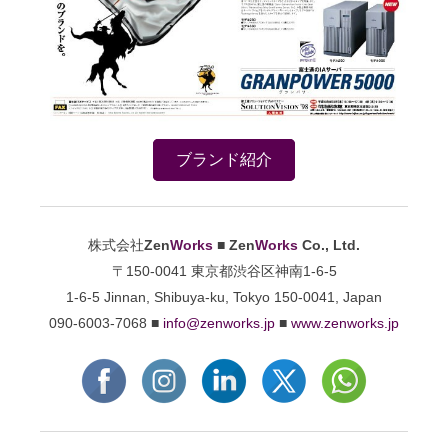
ブランド紹介
株式会社
Zen
Works
■
Zen
Works
Co., Ltd.
〒150-0041 東京都渋谷区神南1-6-5
1-6-5 Jinnan, Shibuya-ku, Tokyo 150-0041, Japan
090-6003-7068 ■
info@zenworks.jp
■
www.zenworks.jp