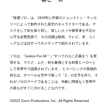
「怪傑ゾロ」は、1919年に作家のジョンストン・マッカ
リーによって創作された架空のキャラクターである。マ
スクをして剣を振り回し、貧しい人々や被害者を不正か
ら守る自警団員で、その活躍は映画、テレビ、本、コミ
ックなどほぼすべてのメディアで紹介されています。
​ゾロは、"Justice For All "（ "すべての人に正義を"）を実
現する、マスク、ムチ、剣を象徴とする剣客ヒーローと
して世界中で認識されています。 ヒスパニックの英雄的
剣士は、サーベルを空中で振って「Z」の文字を作り、そ
れがゾロのマークであることは、年齢に関係なく世界中
の誰もがすぐに分かることなのです。
©2022 Zorro Productions, Inc., All Rights Reserved