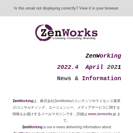
Is this email not displaying correctly? View it in your browser.
ZenW
orking
2022.4
April
202
1
News &
Information
Zen
Working
は、株式会社ZenWorksのコンテンツやライセンス業界
のコンサルティング、エージェンシー、メディアサービスに関する
情報をお届けするメールマガジンです。詳細は
www.zenworks.jp
ま
で。
Zen
Working
is o
ur e-news delivering information about