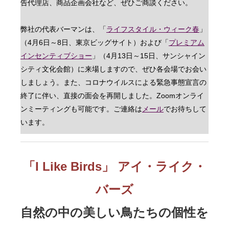
告代理店、商品企画会社など、ぜひご商談ください。
弊社の代表バーマンは、「
ライフスタイル・ウィーク春
」
（4月6日～8日、東京ビッグサイト）および「
プレミアム
インセンティブショー
」（4月13日～15日、サンシャイン
シティ文化会館）に来場しますので、ぜひ各会場でお会い
しましょう。また、コロナウイルスによる緊急事態宣言の
終了に伴い、直接の面会を再開しました。Zoomオンライ
ンミーティングも可能です。ご連絡は
メール
でお待ちして
います。
「I Like Birds」 アイ・ライク・
バーズ
自然の中の美しい鳥たちの個性を